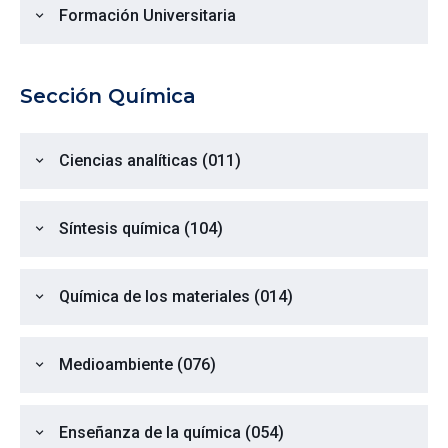
Formación Universitaria
expand_more
Sección Química
Ciencias analíticas (011)
expand_more
Síntesis química (104)
expand_more
Química de los materiales (014)
expand_more
Medioambiente (076)
expand_more
Enseñanza de la química (054)
expand_more