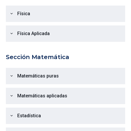
Física
expand_more
Física Aplicada
expand_more
Sección Matemática
Matemáticas puras
expand_more
Matemáticas aplicadas
expand_more
Estadística
expand_more