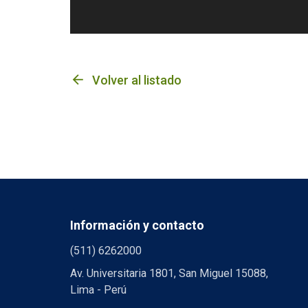
arrow_back
Volver al listado
Información y contacto
(511) 6262000
Av. Universitaria 1801, San Miguel 15088,
Lima - Perú