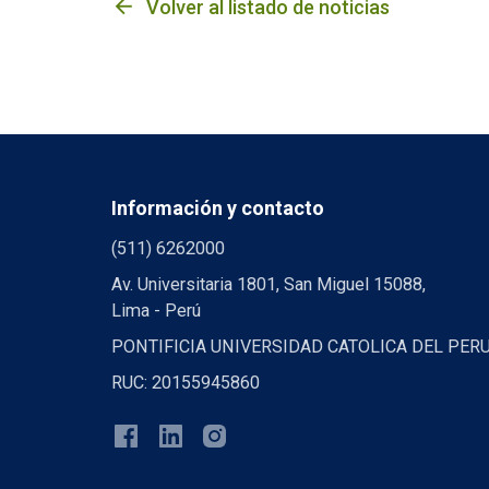
arrow_back
Volver al listado de noticias
Información y contacto
(511) 6262000
Av. Universitaria 1801, San Miguel 15088,
Lima - Perú
PONTIFICIA UNIVERSIDAD CATOLICA DEL PER
RUC: 20155945860