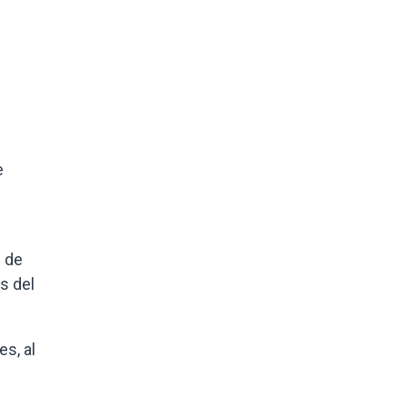
e
s de
s del
s, al