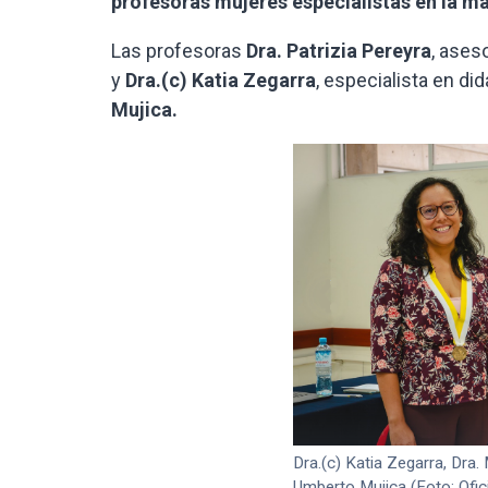
profesoras mujeres especialistas en la ma
Las profesoras
Dra. Patrizia Pereyra
, ases
y
Dra.(c) Katia Zegarra
, especialista en did
Mujica.
Dra.(c) Katia Zegarra, Dra.
Umberto Mujica (Foto: Ofic