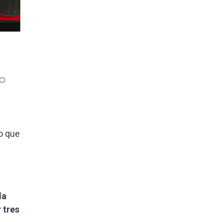
to
po que
la
 tres