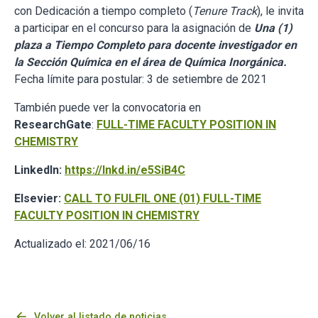
con Dedicación a tiempo completo (
Tenure Track
), le invita
a participar en el concurso para la asignación de
Una (1)
plaza a Tiempo Completo para docente investigador en
la Sección Química en el área de Química Inorgánica.
Fecha límite para postular: 3 de setiembre de 2021
También puede ver la convocatoria en
ResearchGate
:
FULL-TIME FACULTY POSITION IN
CHEMISTRY
LinkedIn:
https://lnkd.in/e5SiB4C
Elsevier:
CALL TO FULFIL ONE (01) FULL-TIME
FACULTY POSITION IN CHEMISTRY
Actualizado el: 2021/06/16
arrow_back
Volver al listado de noticias