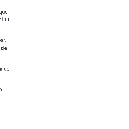
que
el 11
ar,
 de
r del
a