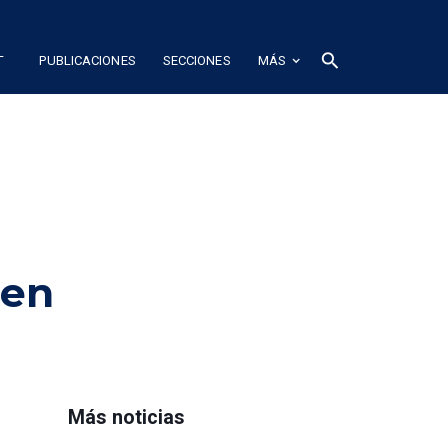
L
search
PUBLICACIONES
SECCIONES
MÁS
 en
Más noticias