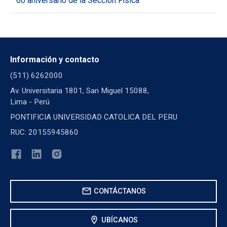
60 aniversario de la Sección Física
Información y contacto
(511) 6262000
Av. Universitaria 1801, San Miguel 15088,
Lima - Perú
PONTIFICIA UNIVERSIDAD CATOLICA DEL PERU
RUC: 20155945860
mail
CONTÁCTANOS
location_on
UBÍCANOS