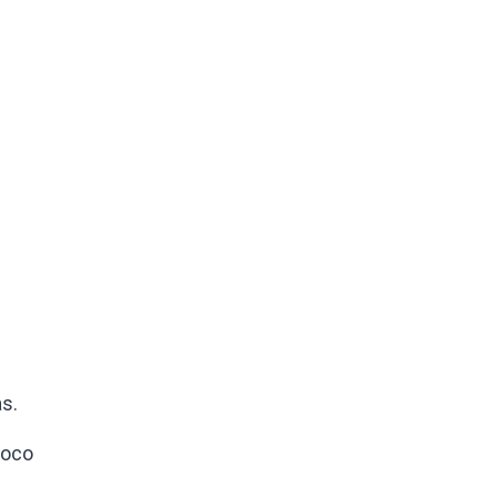
s.
poco