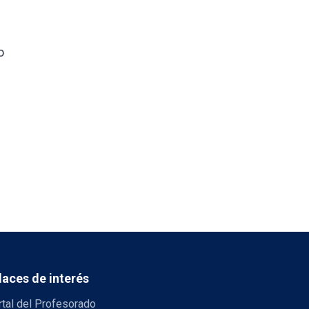
o
laces de interés
tal del Profesorado