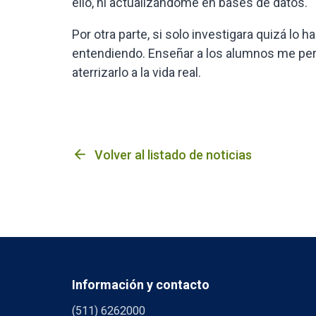
ello, ni actualizándome en bases de datos.
Por otra parte, si solo investigara quizá lo 
entendiendo. Enseñar a los alumnos me per
aterrizarlo a la vida real.
arrow_back
Volver al listado de noticias
Información y contacto
(511) 6262000