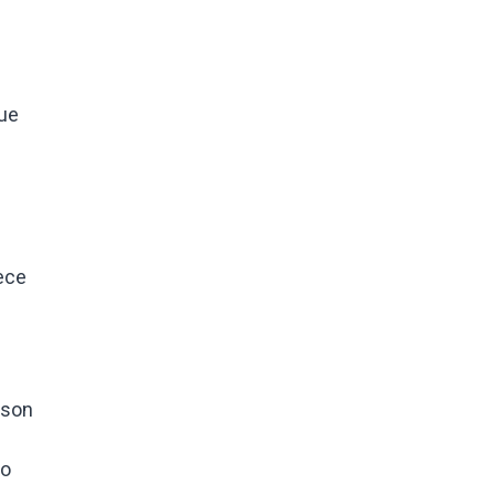
ue
ece
 son
do