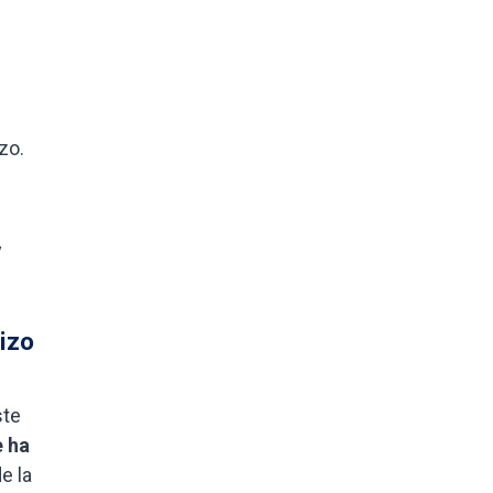
zo.
y
hizo
ste
e ha
e la