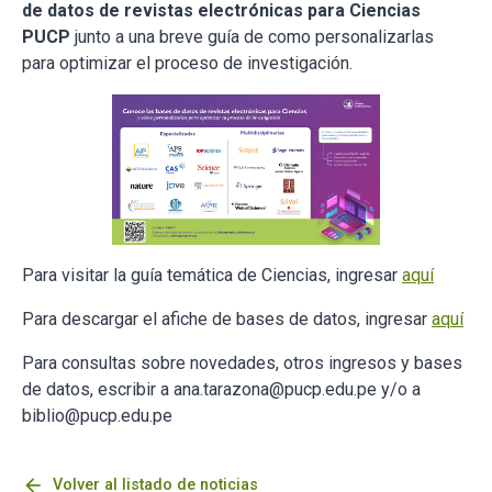
de datos de revistas electrónicas para Ciencias
PUCP
junto a una breve guía de como personalizarlas
para optimizar el proceso de investigación.
Para visitar la guía temática de Ciencias, ingresar
aquí
Para descargar el afiche de bases de datos, ingresar
aquí
Para consultas sobre novedades, otros ingresos y bases
de datos, escribir a ana.tarazona@pucp.edu.pe y/o a
biblio@pucp.edu.pe
arrow_back
Volver al listado de noticias