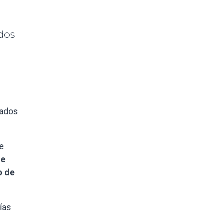
dos
tados
e
de
o de
ías