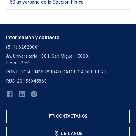
60 aniversario de la Sección Física
Información y contacto
(511) 6262000
Av. Universitaria 1801, San Miguel 15088,
Lima - Perú
PONTIFICIA UNIVERSIDAD CATOLICA DEL PERU
RUC: 20155945860
mail
CONTÁCTANOS
location_on
UBÍCANOS