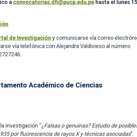
nico a
convocatorias.dfi@pucp.edu.pe
hasta el lunes 1
ión
rtal de Investigación
y comunicarse vía correo electróni
tarse vía telefónica con Alejandra Valdivieso al número
2727246.
artamento Académico de Ciencias
la investigación “
¿Falsas o genuinas? Estudio de posible
935 por fluorescencia de rayos X y técnicas asociadas
”.