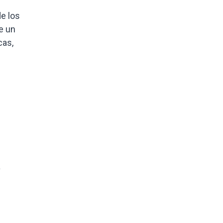
e los
e un
cas,
a