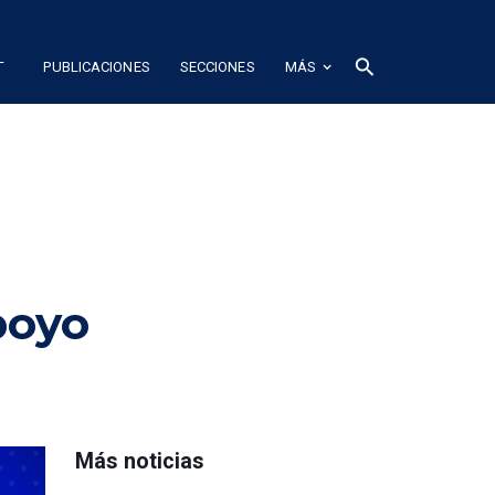
L
search
PUBLICACIONES
SECCIONES
MÁS
poyo
Más noticias