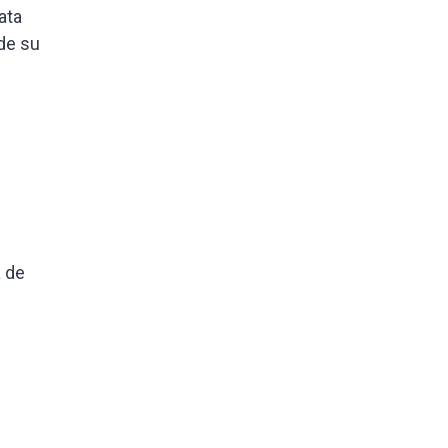
ata
de su
a de