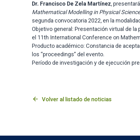
Dr.
Francisco De Zela Martínez
, presentar
Mathematical Modelling in Physical Scienc
segunda convocatoria 2022, en la modalida
Objetivo general: Presentación virtual de l
el 11th International Conference on Mathem
Producto académico: Constancia de aceptac
los “proceedings” del evento.
Período de investigación y de ejecución pr
arrow_back
Volver al listado de noticias