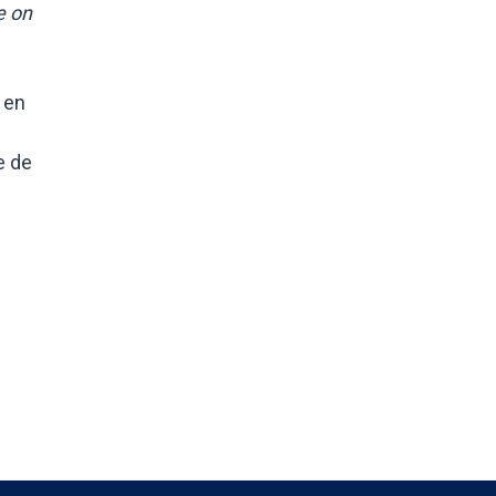
e on
 en
e de