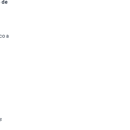
5 de
co a
s